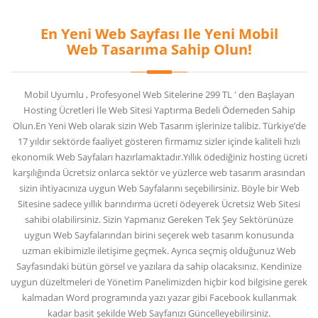
En Yeni Web Sayfası Ile Yeni Mobil
Web Tasarıma Sahip Olun!
Mobil Uyumlu , Profesyonel Web Sitelerine 299 TL ' den Başlayan
Hosting Ücretleri İle Web Sitesi Yaptırma Bedeli Ödemeden Sahip
Olun.En Yeni Web olarak sizin Web Tasarım işlerinize talibiz. Türkiye’de
17 yıldır sektörde faaliyet gösteren firmamız sizler içinde kaliteli hızlı
ekonomik Web Sayfaları hazırlamaktadır.Yıllık ödediğiniz hosting ücreti
karşılığında Ücretsiz onlarca sektör ve yüzlerce web tasarım arasından
sizin ihtiyacınıza uygun Web Sayfalarını seçebilirsiniz. Böyle bir Web
Sitesine sadece yıllık barındırma ücreti ödeyerek Ücretsiz Web Sitesi
sahibi olabilirsiniz. Sizin Yapmanız Gereken Tek Şey Sektörünüze
uygun Web Sayfalarından birini seçerek web tasarım konusunda
uzman ekibimizle iletişime geçmek. Ayrıca seçmiş olduğunuz Web
Sayfasındaki bütün görsel ve yazılara da sahip olacaksınız. Kendinize
uygun düzeltmeleri de Yönetim Panelimizden hiçbir kod bilgisine gerek
kalmadan Word programında yazı yazar gibi Facebook kullanmak
kadar basit şekilde Web Sayfanızı Güncelleyebilirsiniz.