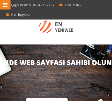
Çağrı Merkezi : 0224 251 77 77
7-24 Destek
MENU NAVIGATION
Hızlı Başvuru
ANASAYFA
HAKKIMIZDA
NELER YAPTIK
HİZMETLERİMİZ
İLETİŞİM
ÜNDE WEB SAYFASI SAHIBI OLUN