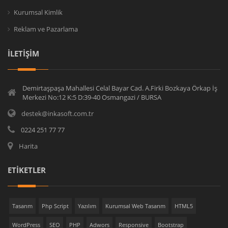
Kurumsal Kimlik
Reklam ve Pazarlama
İLETİŞİM
Demirtaşpaşa Mahallesi Celal Bayar Cad. A.Firki Bozkaya Örkap İş
Merkezi No:12 K:5 D:39-40 Osmangazi / BURSA
destek@inkasoft.com.tr
0224 251 77 77
Harita
ETİKETLER
Tasarım
Php Script
Yazılım
Kurumsal Web Tasarım
HTML5
WordPress
SEO
PHP
Adwors
Responsive
Bootstrap